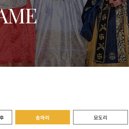
FAME
후
송아리
모도리