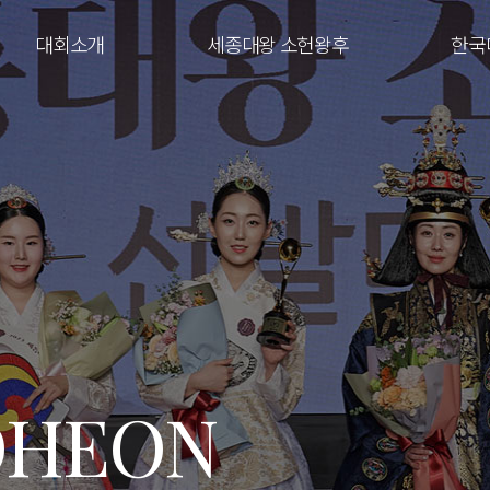
대회소개
세종대왕 소헌왕후
한국
OHEON