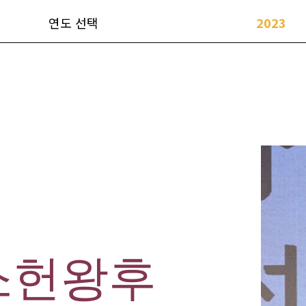
연도 선택
2023
소헌왕후