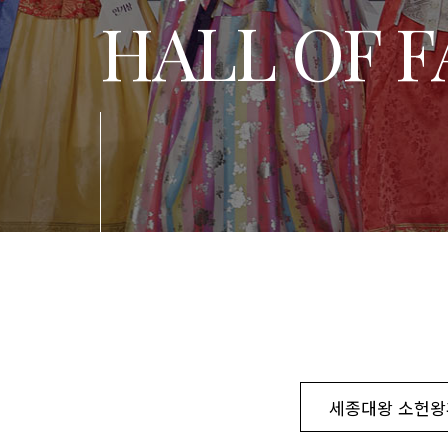
HALL OF 
세종대왕 소헌왕