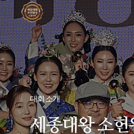
대회 소개
세종대왕 소헌