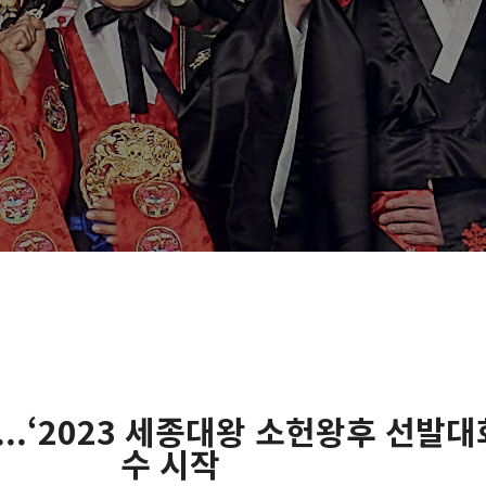
.‘2023 세종대왕 소헌왕후 선발대회
수 시작