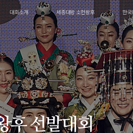
대회소개
세종대왕 소헌왕후
한국
왕후 선발대회