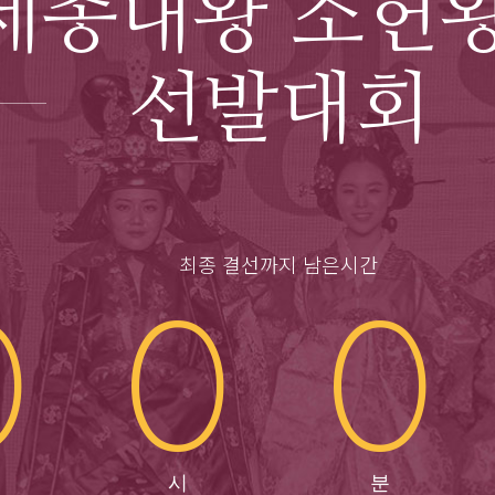
세종대왕 소헌
선발대회
최종 결선까지 남은시간
0
0
0