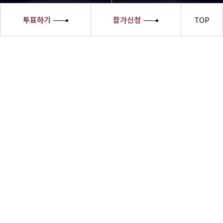
투표하기
참가신청
TOP
세종대왕
소헌왕후
선발대회
세종대왕소헌왕후 선발대회 수상자들은
한글의 우수성과 한복의 아름다움,한식의
세계화 및 한류문화를 전 세계에 알릴