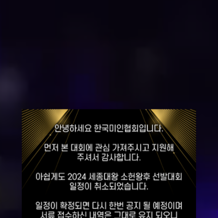
2026
세종대왕
소헌왕후