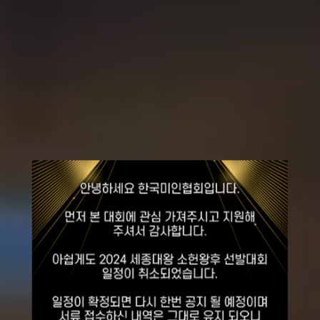
2026
세종대왕
소헌왕후