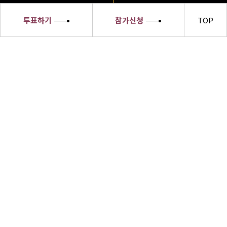
투표하기
참가신청
TOP
세종대왕
소헌왕후
선발대회
세종대왕소헌왕후 선발대회 수상자들은
한글의 우수성과 한복의 아름다움,한식의
세계화 및 한류문화를 전 세계에 알릴