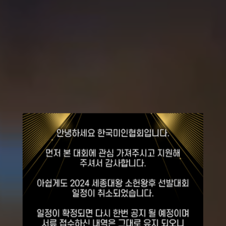
2026
세종대왕
소헌왕후