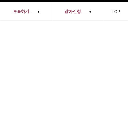
투표하기
참가신청
TOP
세종대왕
소헌왕후
선발대회
세종대왕소헌왕후 선발대회 수상자들은
한글의 우수성과 한복의 아름다움,한식의
세계화 및 한류문화를 전 세계에 알릴