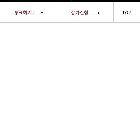
투표하기
참가신청
TOP
세종대왕
소헌왕후
선발대회
세종대왕소헌왕후 선발대회 수상자들은
한글의 우수성과 한복의 아름다움,한식의
세계화 및 한류문화를 전 세계에 알릴