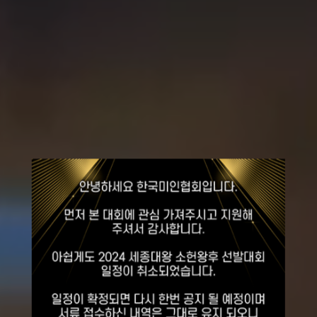
2026
세종대왕
소헌왕후