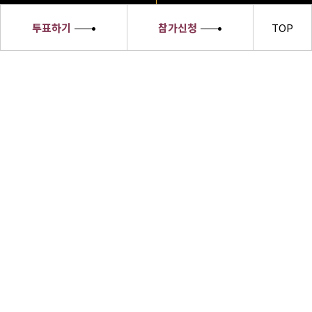
투표하기
참가신청
TOP
세종대왕
소헌왕후
선발대회
세종대왕소헌왕후 선발대회 수상자들은
한글의 우수성과 한복의 아름다움,한식의
세계화 및 한류문화를 전 세계에 알릴