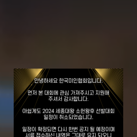
2026
세종대왕
소헌왕후