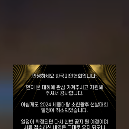
2026
세종대왕
소헌왕후