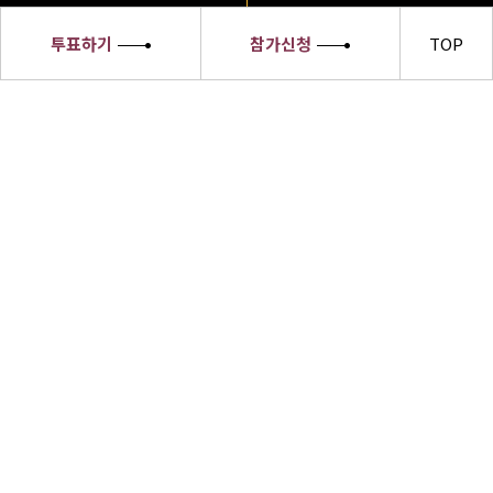
투표하기
참가신청
TOP
세종대왕
소헌왕후
선발대회
세종대왕소헌왕후 선발대회 수상자들은
한글의 우수성과 한복의 아름다움,한식의
세계화 및 한류문화를 전 세계에 알릴