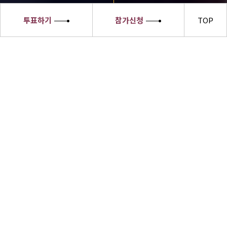
투표하기
참가신청
TOP
세종대왕
소헌왕후
선발대회
세종대왕소헌왕후 선발대회 수상자들은
한글의 우수성과 한복의 아름다움,한식의
세계화 및 한류문화를 전 세계에 알릴