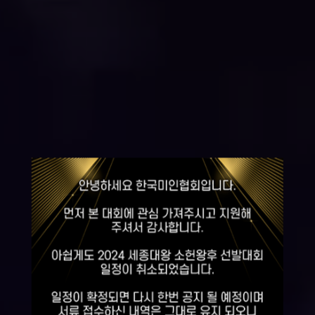
2026
세종대왕
소헌왕후